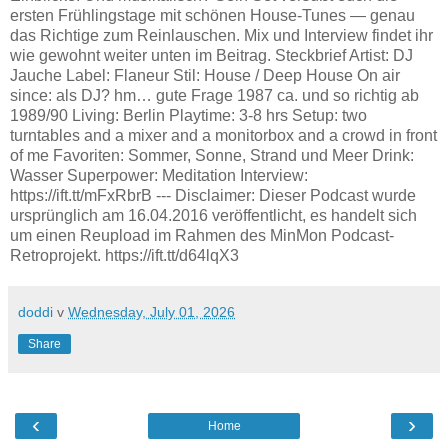
ersten Frühlingstage mit schönen House‑Tunes — genau
das Richtige zum Reinlauschen. Mix und Interview findet ihr
wie gewohnt weiter unten im Beitrag. Steckbrief Artist: DJ
Jauche Label: Flaneur Stil: House / Deep House On air
since: als DJ? hm… gute Frage 1987 ca. und so richtig ab
1989/90 Living: Berlin Playtime: 3-8 hrs Setup: two
turntables and a mixer and a monitorbox and a crowd in front
of me Favoriten: Sommer, Sonne, Strand und Meer Drink:
Wasser Superpower: Meditation Interview:
https://ift.tt/mFxRbrB --- Disclaimer: Dieser Podcast wurde
ursprünglich am 16.04.2016 veröffentlicht, es handelt sich
um einen Reupload im Rahmen des MinMon Podcast-
Retroprojekt. https://ift.tt/d64lqX3
doddi
v
Wednesday, July 01, 2026
Share
‹
›
Home